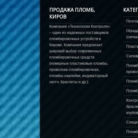
ПРОДАЖА ПЛОМБ,
КАТЕ
КИРОВ
Почто
Компания «Технологии Контроля»
Оград
– один из надежных поставщиков
(сигна
пломбировочных устройств в
Кирове. Компания предлагает
Пласт
широкий выбор современных
Силов
пломбировочных средств
(номерные пластиковые пломбы,
Пломб
проволока пломбировочная,
прово
пломбы-наклейки, индикаторный
Пломб
скотч, браслеты и др.).
Пломб
Контр
брасле
клубов
Специ
Пломб